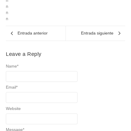
n
n
n
n
Entrada anterior
Entrada siguiente
Leave a Reply
Name
*
Email
*
Website
Message
*